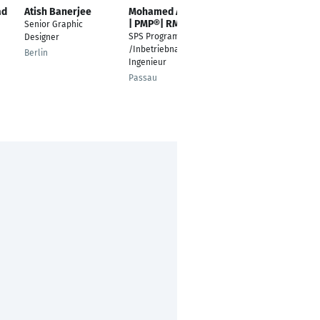
ad
Atish Banerjee
Mohamed Ali B.Sc.
Marta Ohar
| PMP®| RMP®
Senior Graphic
Teamassistent
SPS Programmierung
Designer
Berlin
/Inbetriebnahme
Berlin
Ingenieur
Passau