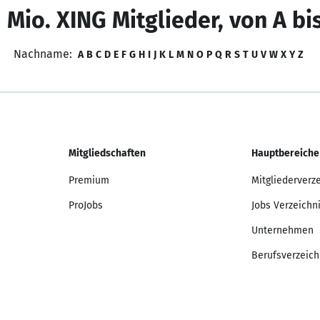
 Mio. XING Mitglieder, von A bi
Nachname:
A
B
C
D
E
F
G
H
I
J
K
L
M
N
O
P
Q
R
S
T
U
V
W
X
Y
Z
Mitgliedschaften
Hauptbereiche
Premium
Mitgliederverz
ProJobs
Jobs Verzeichn
Unternehmen
Berufsverzeich