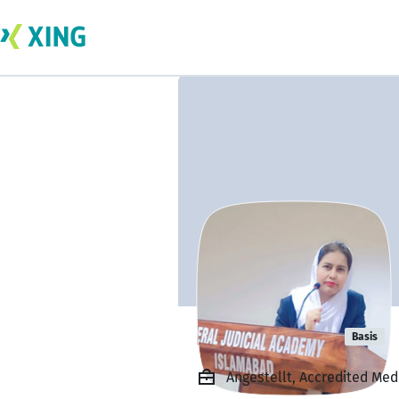
Erum Shaikh
Basis
Angestellt, Accredited Medi