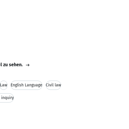
il zu sehen.
Law
English Language
Civil law
l inquiry