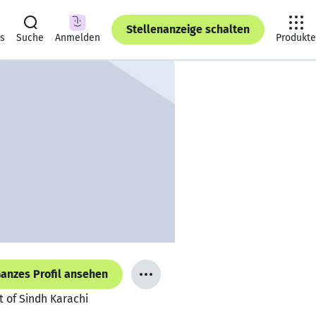
Stellenanzeige schalten
ts
Suche
Anmelden
Produkte
anzes Profil ansehen
t of Sindh Karachi