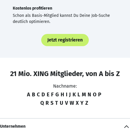
Kostenlos profitieren
Schon als Basis-Mitglied kannst Du Deine Job-Suche
deutlich optimieren.
Jetzt registrieren
21 Mio. XING Mitglieder, von A bis Z
Nachname:
A
B
C
D
E
F
G
H
I
J
K
L
M
N
O
P
Q
R
S
T
U
V
W
X
Y
Z
Unternehmen