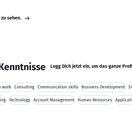
n
e zu sehen.
Kenntnisse
Logg Dich jetzt ein, um das ganze Prof
 work
Consulting
Communication skills
Business Development
S
ing
Technology
Account Management
Human Resources
Applicat