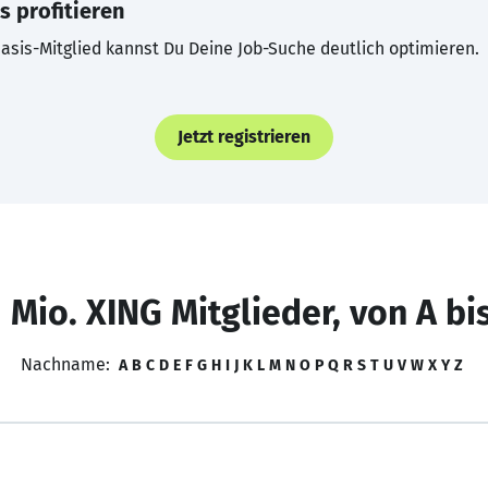
s profitieren
asis-Mitglied kannst Du Deine Job-Suche deutlich optimieren.
Jetzt registrieren
 Mio. XING Mitglieder, von A bi
Nachname:
A
B
C
D
E
F
G
H
I
J
K
L
M
N
O
P
Q
R
S
T
U
V
W
X
Y
Z