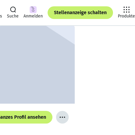
Stellenanzeige schalten
ts
Suche
Anmelden
Produkte
anzes Profil ansehen