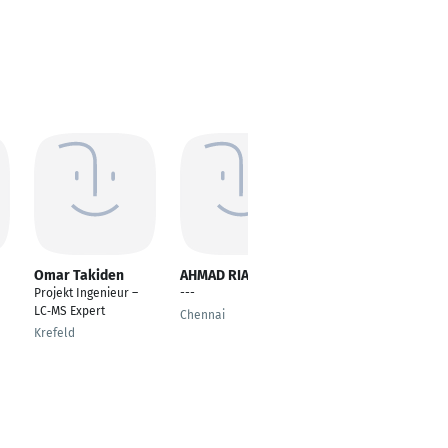
Omar Takiden
AHMAD RIAZUDDIN
Besim Abazi
Projekt Ingenieur –
---
---
LC‑MS Expert
Chennai
Nuremberg
Krefeld