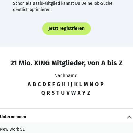
Schon als Basis-Mitglied kannst Du Deine Job-Suche
deutlich optimieren.
Jetzt registrieren
21 Mio. XING Mitglieder, von A bis Z
Nachname:
A
B
C
D
E
F
G
H
I
J
K
L
M
N
O
P
Q
R
S
T
U
V
W
X
Y
Z
Unternehmen
New Work SE