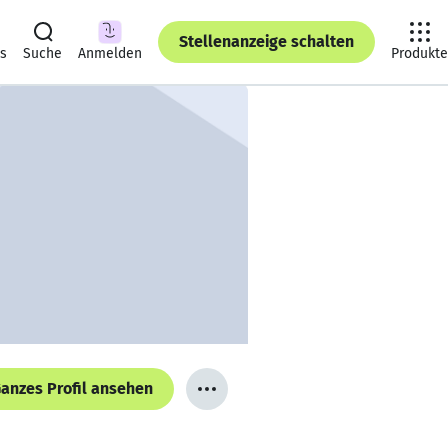
Stellenanzeige schalten
ts
Suche
Anmelden
Produkte
anzes Profil ansehen