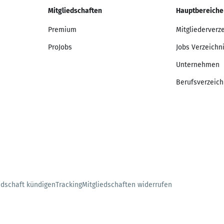
Mitgliedschaften
Hauptbereiche
Premium
Mitgliederverz
ProJobs
Jobs Verzeichn
Unternehmen
Berufsverzeich
edschaft kündigen
Tracking
Mitgliedschaften widerrufen