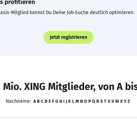
s profitieren
asis-Mitglied kannst Du Deine Job-Suche deutlich optimieren.
Jetzt registrieren
 Mio. XING Mitglieder, von A bi
Nachname:
A
B
C
D
E
F
G
H
I
J
K
L
M
N
O
P
Q
R
S
T
U
V
W
X
Y
Z