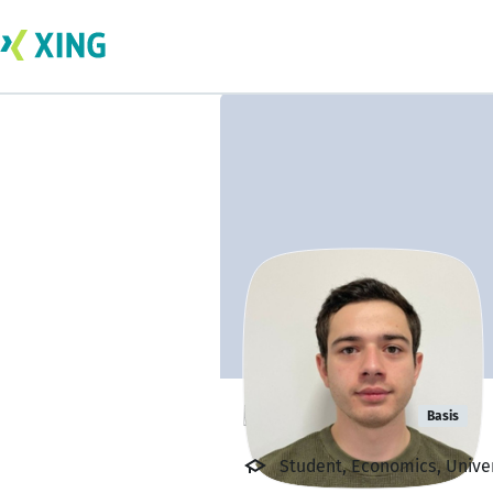
Farid Abilov
Basis
Student, Economics, Univer