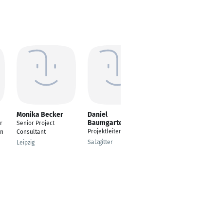
Monika Becker
Daniel
Biljana Zakošek -
Baumgarten
van Treeck
r
Senior Project
Projektleiter TGA
Software
in
Consultant
Development |
Salzgitter
Leipzig
Professional
Translation and
Interpreting Service
Köln