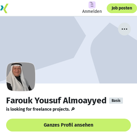
Job posten
Anmelden
Farouk Yousuf Almoayyed
Basis
is looking for freelance projects. 🔎
Ganzes Profil ansehen