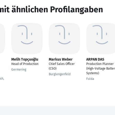
mit ähnlichen Profilangaben
Melih Topçuoğlu
Markus Weber
ARPAN DAS
Head of Production
Chief Sales Officer
Production Planner
(CSO)
(High-Voltage Batte
Germering
Systems)
Burglengenfeld
sh,
Fulda