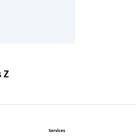
s Z
Services