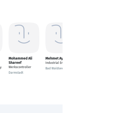
Mohammed Ali
Mehmet Aygün
Ihsan Otal
Shareef
Industrial Engineer
Leitung Empfang |
Werkscontroller
ry
Finance & Controlling
Bad Waldsee
|
Darmstadt
Personalmanagement
Frankfurt am Main