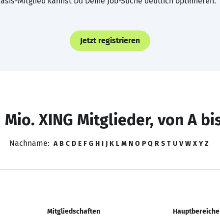
asis-Mitglied kannst Du Deine Job-Suche deutlich optimieren.
Jetzt registrieren
 Mio. XING Mitglieder, von A bi
Nachname:
A
B
C
D
E
F
G
H
I
J
K
L
M
N
O
P
Q
R
S
T
U
V
W
X
Y
Z
Mitgliedschaften
Hauptbereiche