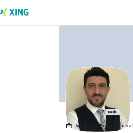
Fatih Acet
Basis
Angestellt, Deputy General 