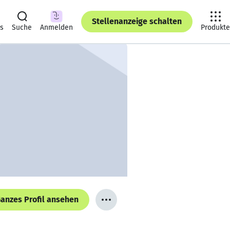
Stellenanzeige schalten
ts
Suche
Anmelden
Produkte
anzes Profil ansehen