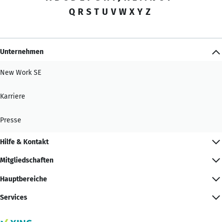
Q
R
S
T
U
V
W
X
Y
Z
Unternehmen
New Work SE
Karriere
Presse
Hilfe & Kontakt
Mitgliedschaften
Hauptbereiche
Services