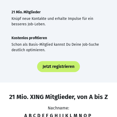
21 Mio. Mitglieder
Knüpf neue Kontakte und erhalte Impulse für ein
besseres Job-Leben.
Kostenlos profitieren
Schon als Basis-Mitglied kannst Du Deine Job-Suche
deutlich optimieren.
Jetzt registrieren
21 Mio. XING Mitglieder, von A bis Z
Nachname:
A
B
C
D
E
F
G
H
I
J
K
L
M
N
O
P