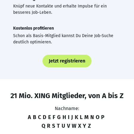
Knüpf neue Kontakte und erhalte Impulse für ein
besseres Job-Leben.
Kostenlos profitieren
Schon als Basis-Mitglied kannst Du Deine Job-Suche
deutlich optimieren.
Jetzt registrieren
21 Mio. XING Mitglieder, von A bis Z
Nachname:
A
B
C
D
E
F
G
H
I
J
K
L
M
N
O
P
Q
R
S
T
U
V
W
X
Y
Z