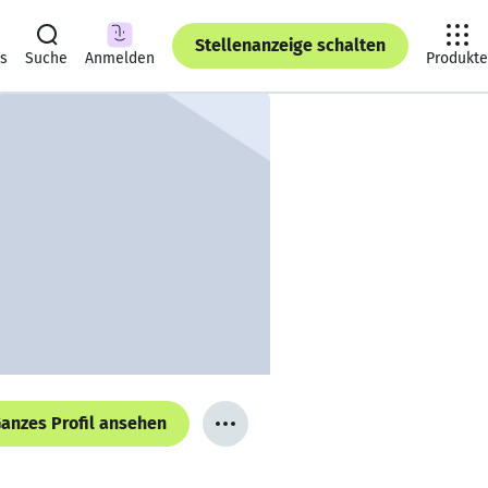
Stellenanzeige schalten
ts
Suche
Anmelden
Produkte
anzes Profil ansehen