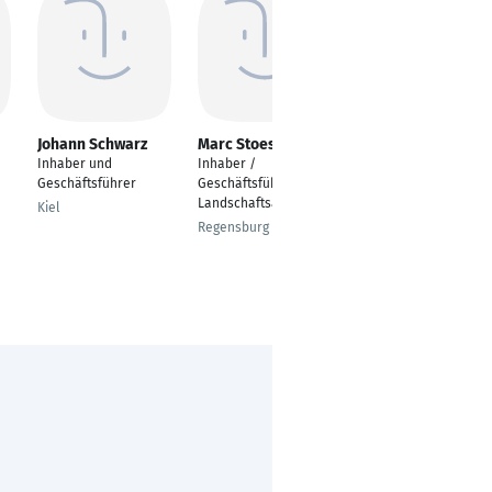
Johann Schwarz
Marc Stoesser
Rainer Reimer
Inhaber und
Inhaber /
Inhaber /
Geschäftsführer
Geschäftsführer;
Geschäftsführer /
Landschaftsarchitekt
CEO
Kiel
Regensburg
Gronau