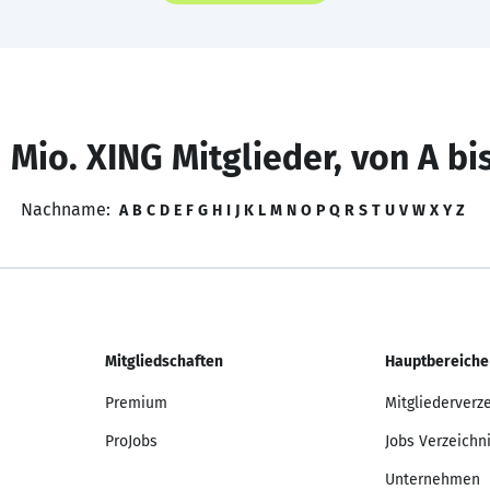
 Mio. XING Mitglieder, von A bi
Nachname:
A
B
C
D
E
F
G
H
I
J
K
L
M
N
O
P
Q
R
S
T
U
V
W
X
Y
Z
Mitgliedschaften
Hauptbereiche
Premium
Mitgliederverz
ProJobs
Jobs Verzeichn
Unternehmen