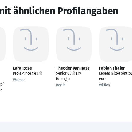
mit ähnlichen Profilangaben
Lara Rose
Theodor van Hasz
Fabian Thaler
Projektingenieurin
Senior Culinary
Lebensmittelkontrol
Manager
eur
Wismar
ng/
Berlin
Willich
ng