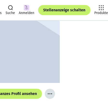
Stellenanzeige schalten
ts
Suche
Anmelden
Produkte
anzes Profil ansehen