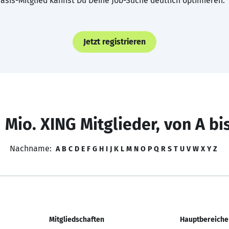
asis-Mitglied kannst Du Deine Job-Suche deutlich optimieren.
Jetzt registrieren
 Mio. XING Mitglieder, von A bi
Nachname:
A
B
C
D
E
F
G
H
I
J
K
L
M
N
O
P
Q
R
S
T
U
V
W
X
Y
Z
Mitgliedschaften
Hauptbereiche