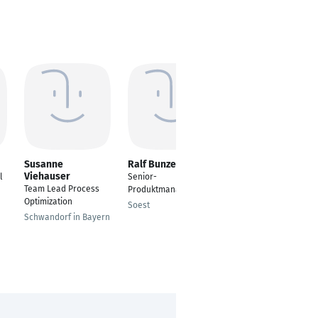
Susanne
Ralf Bunzel
Johanna Brenner
Viehauser
l
Senior-
Projektmanagerin im
Team Lead Process
Produktmanager
Bereich
Optimization
Lebensmittelsensorik
Soest
Schwandorf in Bayern
München