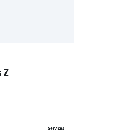
s Z
Services