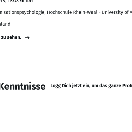
n HR, TROX GmbH
anisationspsychologie, Hochschule Rhein-Waal - University of 
hland
e zu sehen.
Kenntnisse
Logg Dich jetzt ein, um das ganze Prof