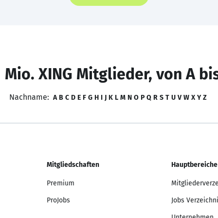
 Mio. XING Mitglieder, von A bi
Nachname:
A
B
C
D
E
F
G
H
I
J
K
L
M
N
O
P
Q
R
S
T
U
V
W
X
Y
Z
Mitgliedschaften
Hauptbereiche
Premium
Mitgliederverz
ProJobs
Jobs Verzeichn
Unternehmen