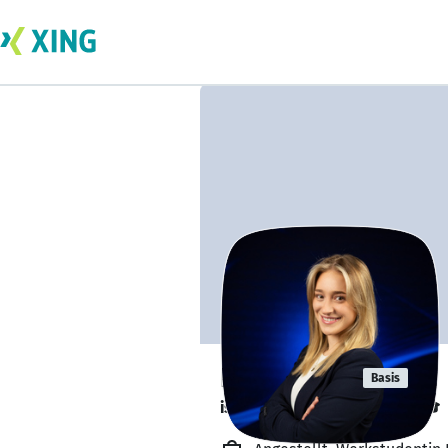
Fiona Laps
Basis
ist kurz vor dem Abschluss. 🎓