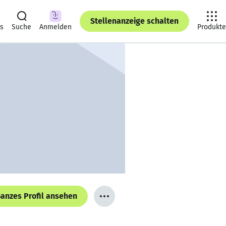
Stellenanzeige schalten
ts
Suche
Anmelden
Produkte
anzes Profil ansehen