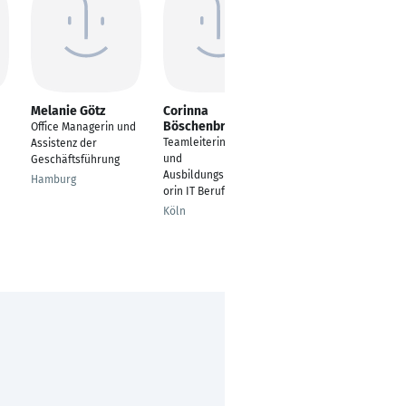
Melanie Götz
Corinna
Michael Rogers-
Böschenbröker
Faßauer
Office Managerin und
Teamleiterin Personal
Head of People &
Assistenz der
und
Culture / Head of HR
Geschäftsführung
Ausbildungskoordinat
Leipzig
Hamburg
orin IT Berufe
Köln