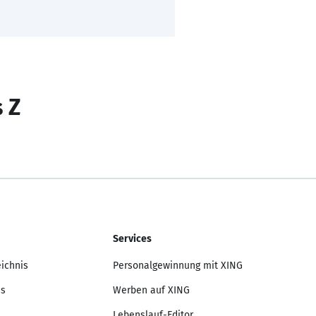
s Z
Services
eichnis
Personalgewinnung mit XING
is
Werben auf XING
Lebenslauf-Editor