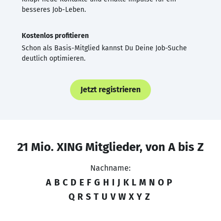
besseres Job-Leben.
Kostenlos profitieren
Schon als Basis-Mitglied kannst Du Deine Job-Suche
deutlich optimieren.
Jetzt registrieren
21 Mio. XING Mitglieder, von A bis Z
Nachname:
A
B
C
D
E
F
G
H
I
J
K
L
M
N
O
P
Q
R
S
T
U
V
W
X
Y
Z