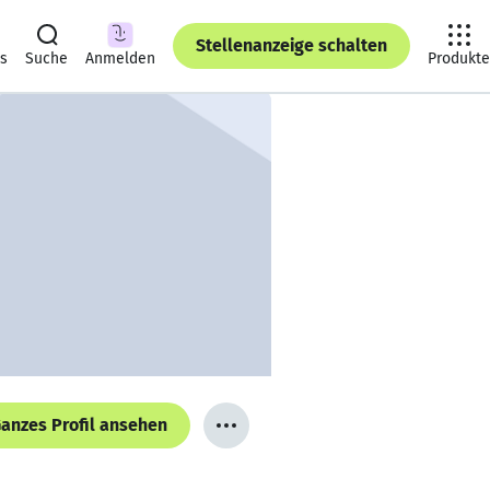
Stellenanzeige schalten
ts
Suche
Anmelden
Produkte
anzes Profil ansehen