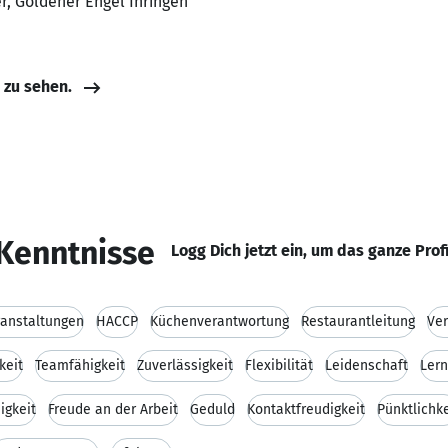
er, Goldener Engel Ihringen
e zu sehen.
Kenntnisse
Logg Dich jetzt ein, um das ganze Prof
anstaltungen
HACCP
Küchenverantwortung
Restaurantleitung
Ve
keit
Teamfähigkeit
Zuverlässigkeit
Flexibilität
Leidenschaft
Lern
igkeit
Freude an der Arbeit
Geduld
Kontaktfreudigkeit
Pünktlichke