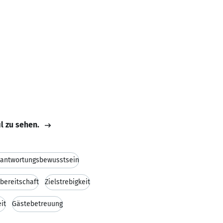
il zu sehen.
rantwortungsbewusstsein
bereitschaft
Zielstrebigkeit
it
Gästebetreuung