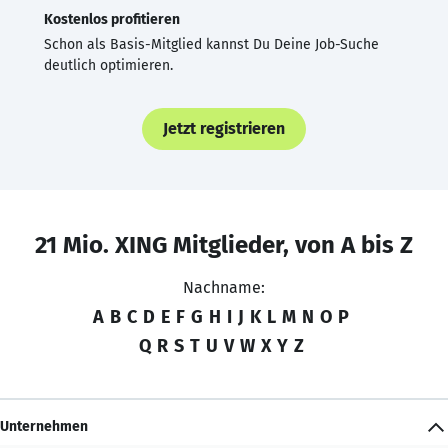
Kostenlos profitieren
Schon als Basis-Mitglied kannst Du Deine Job-Suche
deutlich optimieren.
Jetzt registrieren
21 Mio. XING Mitglieder, von A bis Z
Nachname:
A
B
C
D
E
F
G
H
I
J
K
L
M
N
O
P
Q
R
S
T
U
V
W
X
Y
Z
Unternehmen