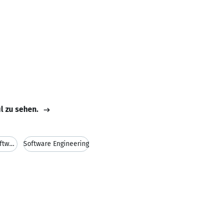
il zu sehen.
Aktienregister Verwaltungs- & Managementsoftware
Software Engineering