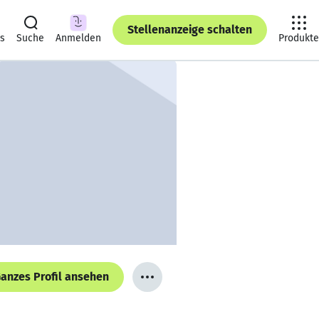
Stellenanzeige schalten
ts
Suche
Anmelden
Produkte
anzes Profil ansehen