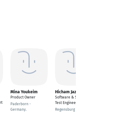
Mina Youkeim
Hicham Jazouli
Emirhan Özkan
Product Owner
Software & System
Software Test
nt
Test Engineer
Engineer
Paderborn -
Germany.
Regensburg
München