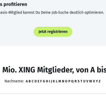
s profitieren
asis-Mitglied kannst Du Deine Job-Suche deutlich optimieren.
Jetzt registrieren
 Mio. XING Mitglieder, von A bi
Nachname:
A
B
C
D
E
F
G
H
I
J
K
L
M
N
O
P
Q
R
S
T
U
V
W
X
Y
Z