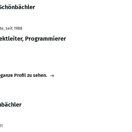
 Schönbächler
e, seit 1988
ektleiter, Programmierer
 ganze Profil zu sehen.
nbächler
11