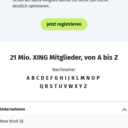
Schon als Basis-Mitglied kannst Du Deine Job-Suche
deutlich optimieren.
Jetzt registrieren
21 Mio. XING Mitglieder, von A bis Z
Nachname:
A
B
C
D
E
F
G
H
I
J
K
L
M
N
O
P
Q
R
S
T
U
V
W
X
Y
Z
Unternehmen
New Work SE