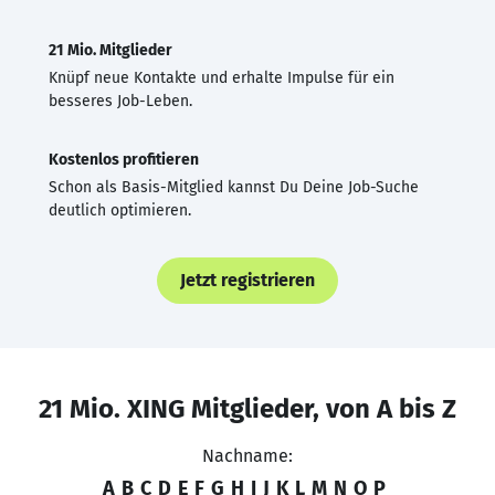
21 Mio. Mitglieder
Knüpf neue Kontakte und erhalte Impulse für ein
besseres Job-Leben.
Kostenlos profitieren
Schon als Basis-Mitglied kannst Du Deine Job-Suche
deutlich optimieren.
Jetzt registrieren
21 Mio. XING Mitglieder, von A bis Z
Nachname:
A
B
C
D
E
F
G
H
I
J
K
L
M
N
O
P