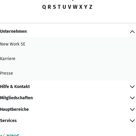
Q
R
S
T
U
V
W
X
Y
Z
Unternehmen
New Work SE
Karriere
Presse
Hilfe & Kontakt
Mitgliedschaften
Hauptbereiche
Services