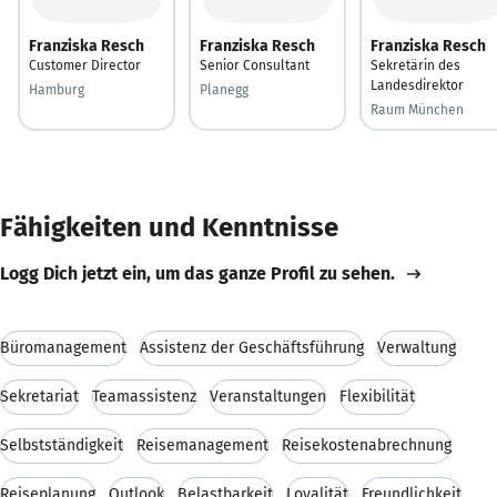
Franziska Resch
Franziska Resch
Franziska Resch
Customer Director
Senior Consultant
Sekretärin des
Landesdirektor
Hamburg
Planegg
Raum München
Fähigkeiten und Kenntnisse
Logg Dich jetzt ein, um das ganze Profil zu sehen.
Büromanagement
Assistenz der Geschäftsführung
Verwaltung
Sekretariat
Teamassistenz
Veranstaltungen
Flexibilität
Selbstständigkeit
Reisemanagement
Reisekostenabrechnung
Reiseplanung
Outlook
Belastbarkeit
Loyalität
Freundlichkeit