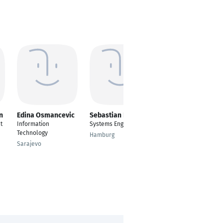
n
Edina Osmancevic
Sebastian Fink
Niklas Baenitz
t
Information
Systems Engineer
IT System Engineer
Technology
Hamburg
Bielefeld
Sarajevo