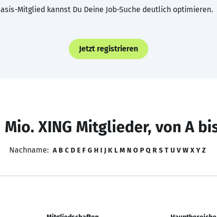
asis-Mitglied kannst Du Deine Job-Suche deutlich optimieren.
Jetzt registrieren
 Mio. XING Mitglieder, von A bi
Nachname:
A
B
C
D
E
F
G
H
I
J
K
L
M
N
O
P
Q
R
S
T
U
V
W
X
Y
Z