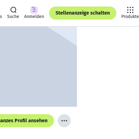
Stellenanzeige schalten
ts
Suche
Anmelden
Produkte
anzes Profil ansehen