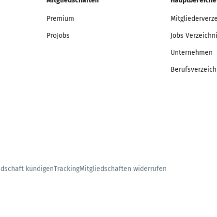
Mitgliedschaften
Hauptbereiche
Premium
Mitgliederverz
ProJobs
Jobs Verzeichn
Unternehmen
Berufsverzeich
edschaft kündigen
Tracking
Mitgliedschaften widerrufen