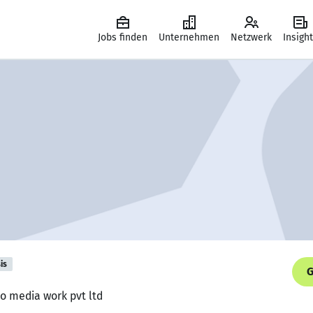
Jobs finden
Unternehmen
Netzwerk
Insigh
is
G
lo media work pvt ltd