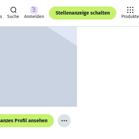
Stellenanzeige schalten
ts
Suche
Anmelden
Produkte
anzes Profil ansehen