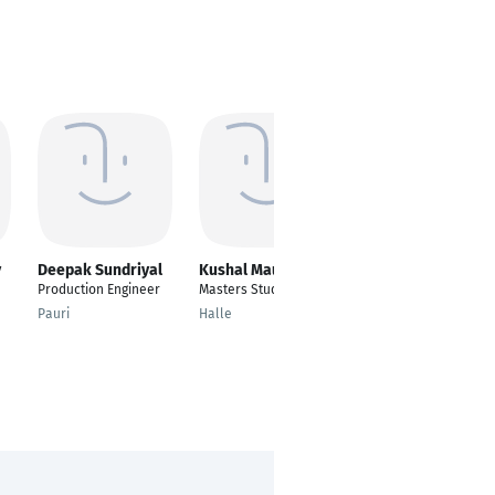
y
Deepak Sundriyal
Kushal Maurya
Housem Eddine
HAMDI
Production Engineer
Masters Student
Mechatronikingenieur
Pauri
Halle
Gütersloh