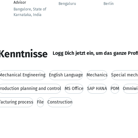
Advisor
Bengaluru
Berlin
Bangalore, State of
Karnataka, India
Kenntnisse
Logg Dich jetzt ein, um das ganze Prof
Mechanical Engineering
English Language
Mechanics
Special mech
roduction planning and control
MS Office
SAP HANA
PDM
Omniwi
acturing process
File
Construction