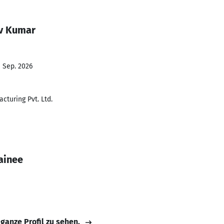
av Kumar
- Sep. 2026
cturing Pvt. Ltd.
ainee
 ganze Profil zu sehen.