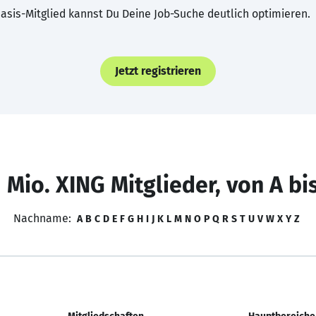
asis-Mitglied kannst Du Deine Job-Suche deutlich optimieren.
Jetzt registrieren
 Mio. XING Mitglieder, von A bi
Nachname:
A
B
C
D
E
F
G
H
I
J
K
L
M
N
O
P
Q
R
S
T
U
V
W
X
Y
Z