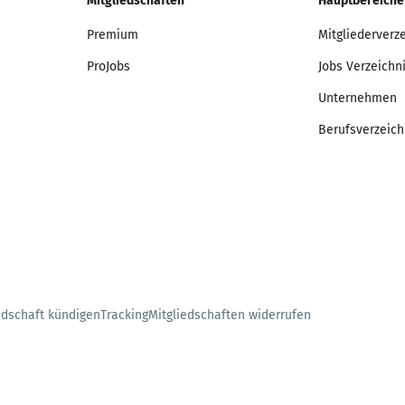
Mitgliedschaften
Hauptbereiche
Premium
Mitgliederverz
ProJobs
Jobs Verzeichn
Unternehmen
Berufsverzeich
edschaft kündigen
Tracking
Mitgliedschaften widerrufen