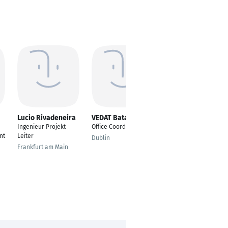
Lucio Rivadeneira
VEDAT Batatina
Kshitij Kamble
Ingenieur Projekt
Office Coordinator
---
nt
Leiter
Dublin
Pune
Frankfurt am Main