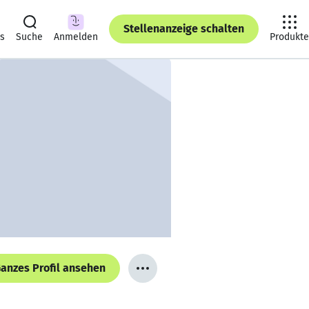
Stellenanzeige schalten
ts
Suche
Anmelden
Produkte
anzes Profil ansehen