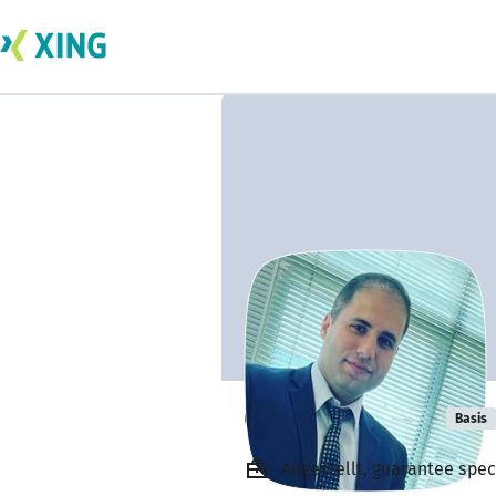
Ghassan Isied
Basis
Angestellt, guarantee spec