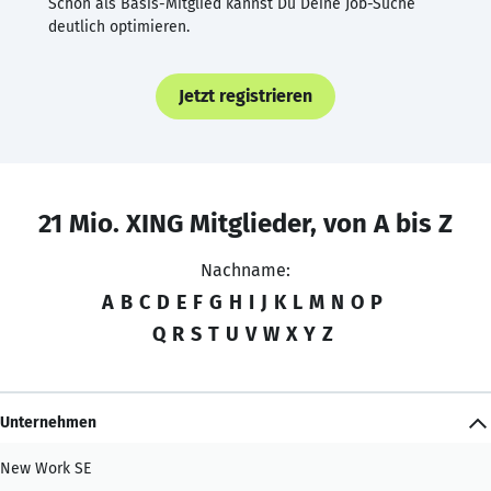
Schon als Basis-Mitglied kannst Du Deine Job-Suche
deutlich optimieren.
Jetzt registrieren
21 Mio. XING Mitglieder, von A bis Z
Nachname:
A
B
C
D
E
F
G
H
I
J
K
L
M
N
O
P
Q
R
S
T
U
V
W
X
Y
Z
Unternehmen
New Work SE