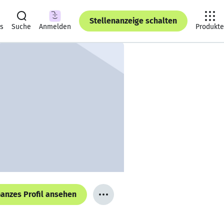
Stellenanzeige schalten
ts
Suche
Anmelden
Produkte
anzes Profil ansehen