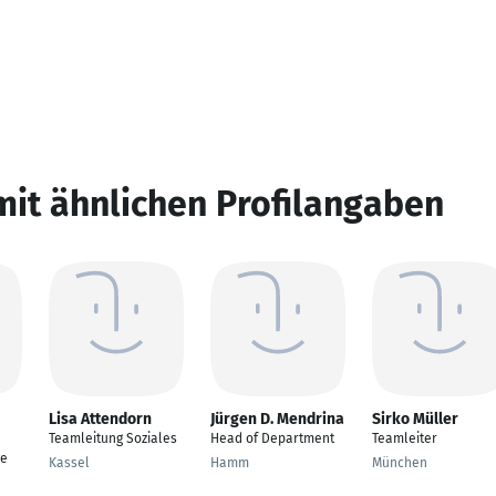
mit ähnlichen Profilangaben
Lisa Attendorn
Jürgen D. Mendrina
Sirko Müller
Teamleitung Soziales
Head of Department
Teamleiter
ge
Kassel
Hamm
München