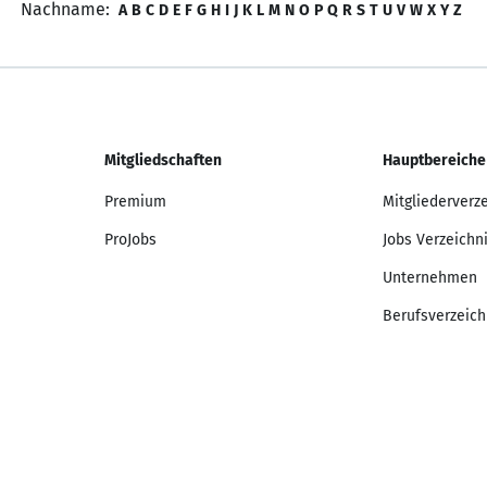
Nachname:
A
B
C
D
E
F
G
H
I
J
K
L
M
N
O
P
Q
R
S
T
U
V
W
X
Y
Z
Mitgliedschaften
Hauptbereiche
Premium
Mitgliederverz
ProJobs
Jobs Verzeichn
Unternehmen
Berufsverzeich