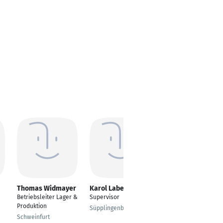
Thomas Widmayer
Karol Labedzki
Sabrina Morawietz
Betriebsleiter Lager &
Supervisor
kfm. Abteilungsleitung
Produktion
Süpplingenburg
Speyer
Schweinfurt