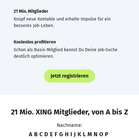
21 Mio. Mitglieder
Knüpf neue Kontakte und erhalte Impulse für ein
besseres Job-Leben.
Kostenlos profitieren
Schon als Basis-Mitglied kannst Du Deine Job-Suche
deutlich optimieren.
Jetzt registrieren
21 Mio. XING Mitglieder, von A bis Z
Nachname:
A
B
C
D
E
F
G
H
I
J
K
L
M
N
O
P