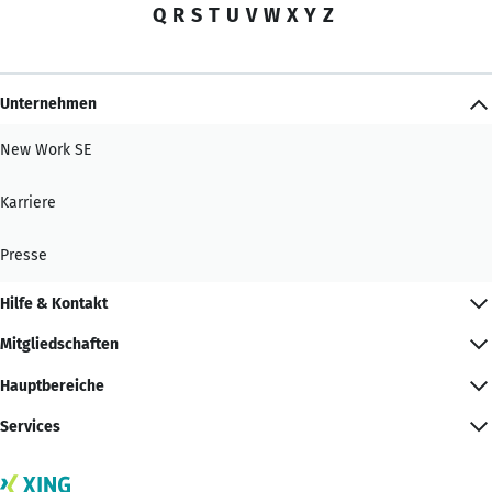
Q
R
S
T
U
V
W
X
Y
Z
Unternehmen
New Work SE
Karriere
Presse
Hilfe & Kontakt
Mitgliedschaften
Hauptbereiche
Services