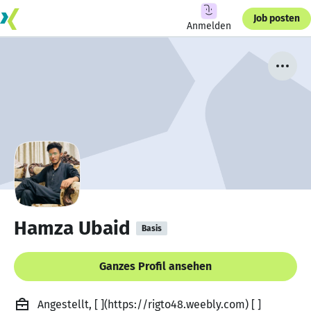
Job posten
Anmelden
Hamza Ubaid
Basis
Ganzes Profil ansehen
Angestellt, [ ](https://rigto48.weebly.com) [ ]