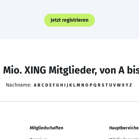
Jetzt registrieren
 Mio. XING Mitglieder, von A bi
Nachname:
A
B
C
D
E
F
G
H
I
J
K
L
M
N
O
P
Q
R
S
T
U
V
W
X
Y
Z
Mitgliedschaften
Hauptbereiche