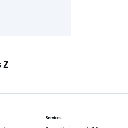
s Z
Services