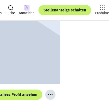
Stellenanzeige schalten
ts
Suche
Anmelden
Produkte
anzes Profil ansehen