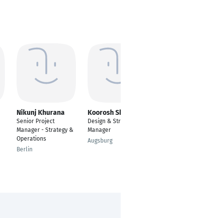
Nikunj Khurana
Koorosh Shojaei
Arun Pradeep
Kumar Natarajan
Senior Project
Design & Strategy
SAP Program Lead
Manager - Strategy &
Manager
Operations
Friedrichshafen
Augsburg
Berlin