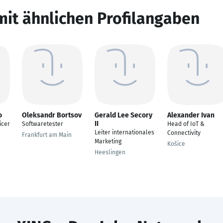
mit ähnlichen Profilangaben
o
Oleksandr Bortsov
Gerald Lee Secory
Alexander Ivan
II
icer
Softwaretester
Head of IoT &
Leiter internationales
Connectivity
Frankfurt am Main
Marketing
Košice
Heeslingen