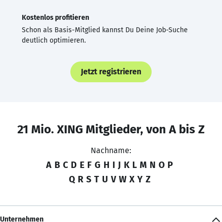
Kostenlos profitieren
Schon als Basis-Mitglied kannst Du Deine Job-Suche
deutlich optimieren.
Jetzt registrieren
21 Mio. XING Mitglieder, von A bis Z
Nachname:
A
B
C
D
E
F
G
H
I
J
K
L
M
N
O
P
Q
R
S
T
U
V
W
X
Y
Z
Unternehmen