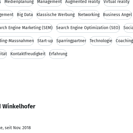
s
Medienplanung
Management
Augmented reality
Virtual reality
gement
Big Data
Klassische Werbung
Networking
Business Angel
arch Engine Marketing (SEM)
Search Engine Optimization (SEO)
Soci
ding-Massnahmen
Start-up
Sparringpartner
Technologie
Coaching
ität
Kontaktfreudigkeit
Erfahrung
d Winkelhofer
e, seit Nov. 2018