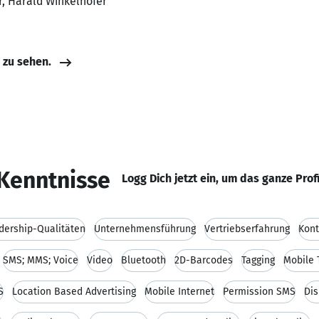
r, Harald Winkelhofer
e zu sehen.
Kenntnisse
Logg Dich jetzt ein, um das ganze Prof
dership-Qualitäten
Unternehmensführung
Vertriebserfahrung
Kont
SMS; MMS; Voice
Video
Bluetooth
2D-Barcodes
Tagging
Mobile 
S
Location Based Advertising
Mobile Internet
Permission SMS
Dis