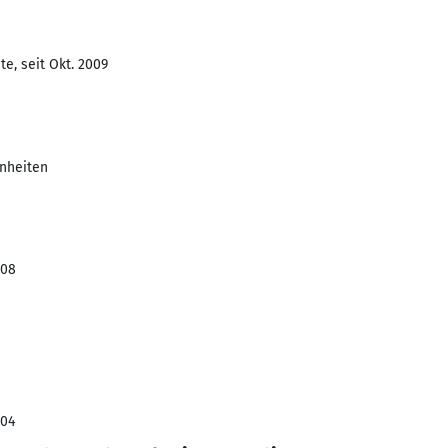
e, seit Okt. 2009
inheiten
008
004