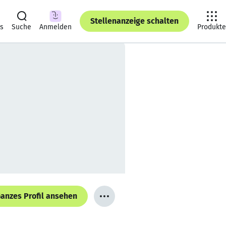
Stellenanzeige schalten
ts
Suche
Anmelden
Produkte
anzes Profil ansehen