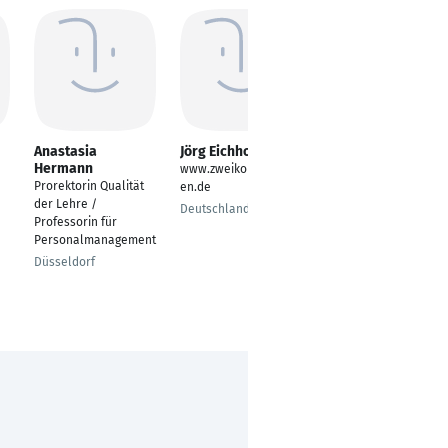
Anastasia
Jörg Eichhorn
Simon Schnetzer
Hermann
www.zweikommasieb
Jugendforscher,
Prorektorin Qualität
en.de
Speaker, Top-100
der Lehre /
Trainer
Deutschland
Professorin für
Kempten
Personalmanagement
Düsseldorf