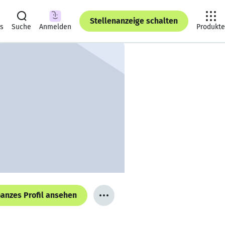
Stellenanzeige schalten
ts
Suche
Anmelden
Produkte
anzes Profil ansehen