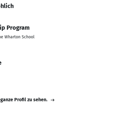
hlich
ip Program
The Wharton School
e
 ganze Profil zu sehen.