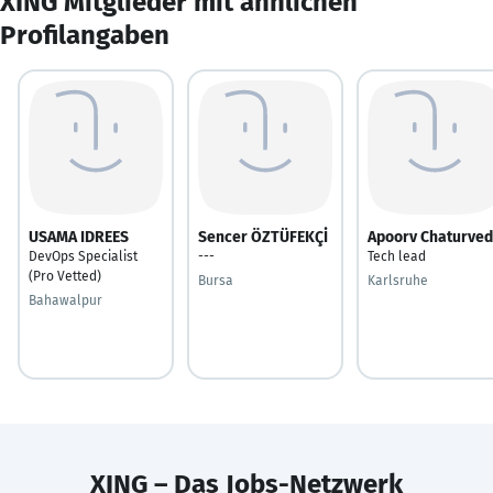
XING Mitglieder mit ähnlichen
Profilangaben
USAMA IDREES
Sencer ÖZTÜFEKÇİ
Apoorv Chaturved
DevOps Specialist
---
Tech lead
(Pro Vetted)
Bursa
Karlsruhe
Bahawalpur
XING – Das Jobs-Netzwerk