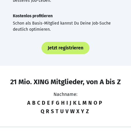
besseres Job-Leben.
Kostenlos profitieren
Schon als Basis-Mitglied kannst Du Deine Job-Suche
deutlich optimieren.
Jetzt registrieren
21 Mio. XING Mitglieder, von A bis Z
Nachname:
A
B
C
D
E
F
G
H
I
J
K
L
M
N
O
P
Q
R
S
T
U
V
W
X
Y
Z