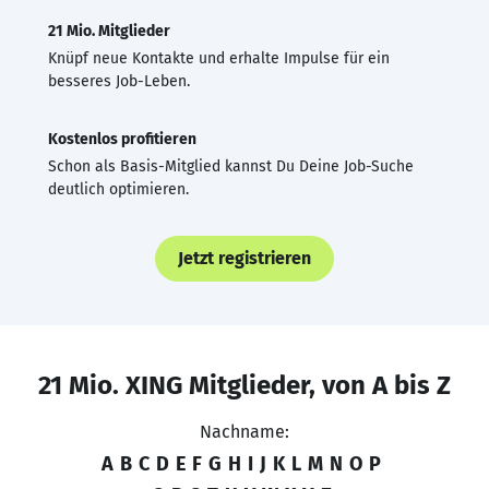
21 Mio. Mitglieder
Knüpf neue Kontakte und erhalte Impulse für ein
besseres Job-Leben.
Kostenlos profitieren
Schon als Basis-Mitglied kannst Du Deine Job-Suche
deutlich optimieren.
Jetzt registrieren
21 Mio. XING Mitglieder, von A bis Z
Nachname:
A
B
C
D
E
F
G
H
I
J
K
L
M
N
O
P