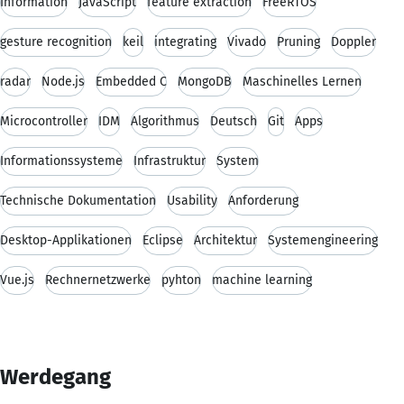
Information
JavaScript
feature extraction
FreeRTOS
gesture recognition
keil
integrating
Vivado
Pruning
Doppler
radar
Node.js
Embedded C
MongoDB
Maschinelles Lernen
Microcontroller
IDM
Algorithmus
Deutsch
Git
Apps
Informationssysteme
Infrastruktur
System
Technische Dokumentation
Usability
Anforderung
Desktop-Applikationen
Eclipse
Architektur
Systemengineering
Vue.js
Rechnernetzwerke
pyhton
machine learning
Werdegang