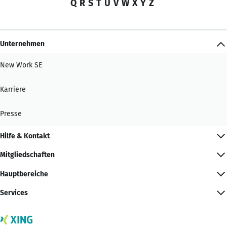
Q
R
S
T
U
V
W
X
Y
Z
Unternehmen
New Work SE
Karriere
Presse
Hilfe & Kontakt
Mitgliedschaften
Hauptbereiche
Services