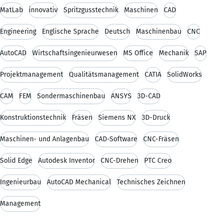
MatLab
innovativ
Spritzgusstechnik
Maschinen
CAD
Engineering
Englische Sprache
Deutsch
Maschinenbau
CNC
AutoCAD
Wirtschaftsingenieurwesen
MS Office
Mechanik
SAP
Projektmanagement
Qualitätsmanagement
CATIA
SolidWorks
CAM
FEM
Sondermaschinenbau
ANSYS
3D-CAD
Konstruktionstechnik
Fräsen
Siemens NX
3D-Druck
Maschinen- und Anlagenbau
CAD-Software
CNC-Fräsen
Solid Edge
Autodesk Inventor
CNC-Drehen
PTC Creo
Ingenieurbau
AutoCAD Mechanical
Technisches Zeichnen
Management