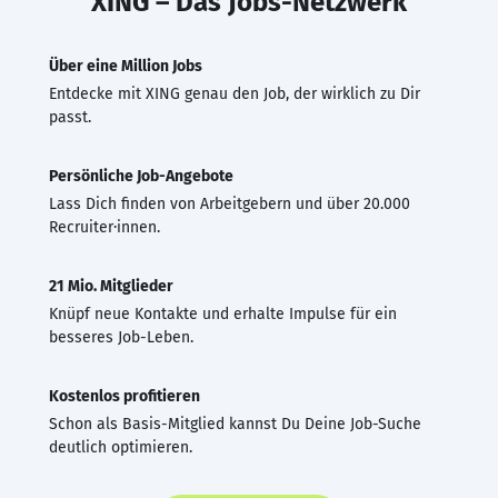
XING – Das Jobs-Netzwerk
Über eine Million Jobs
Entdecke mit XING genau den Job, der wirklich zu Dir
passt.
Persönliche Job-Angebote
Lass Dich finden von Arbeitgebern und über 20.000
Recruiter·innen.
21 Mio. Mitglieder
Knüpf neue Kontakte und erhalte Impulse für ein
besseres Job-Leben.
Kostenlos profitieren
Schon als Basis-Mitglied kannst Du Deine Job-Suche
deutlich optimieren.