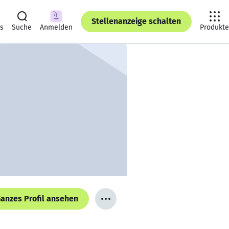
Stellenanzeige schalten
ts
Suche
Anmelden
Produkte
anzes Profil ansehen