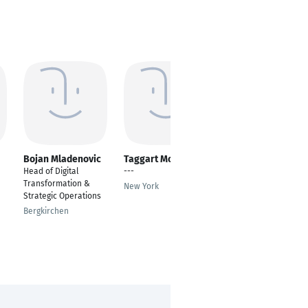
Bojan Mladenovic
Taggart McGurrin
Anton Nilsen
Head of Digital
---
---
Transformation &
New York
Hamburg
Strategic Operations
Bergkirchen