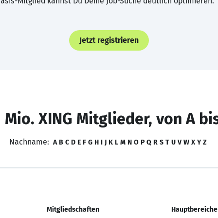
asis-Mitglied kannst Du Deine Job-Suche deutlich optimieren.
Jetzt registrieren
 Mio. XING Mitglieder, von A bi
Nachname:
A
B
C
D
E
F
G
H
I
J
K
L
M
N
O
P
Q
R
S
T
U
V
W
X
Y
Z
Mitgliedschaften
Hauptbereiche