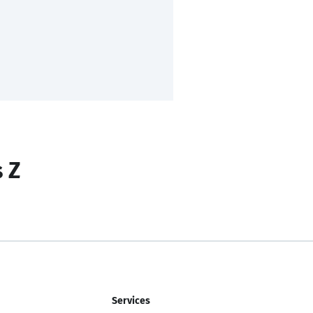
s Z
Services