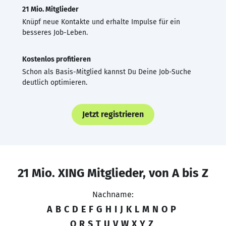
21 Mio. Mitglieder
Knüpf neue Kontakte und erhalte Impulse für ein
besseres Job-Leben.
Kostenlos profitieren
Schon als Basis-Mitglied kannst Du Deine Job-Suche
deutlich optimieren.
Jetzt registrieren
21 Mio. XING Mitglieder, von A bis Z
Nachname:
A
B
C
D
E
F
G
H
I
J
K
L
M
N
O
P
Q
R
S
T
U
V
W
X
Y
Z