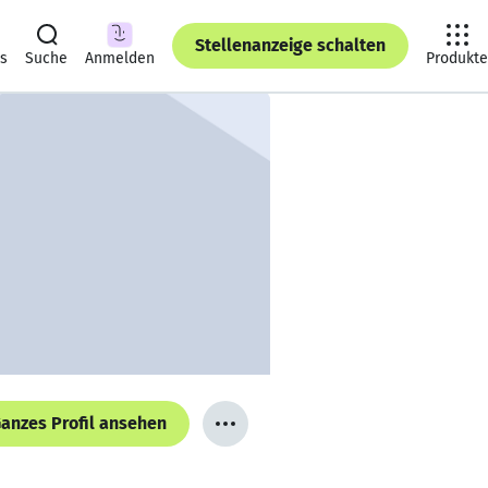
Stellenanzeige schalten
ts
Suche
Anmelden
Produkte
anzes Profil ansehen