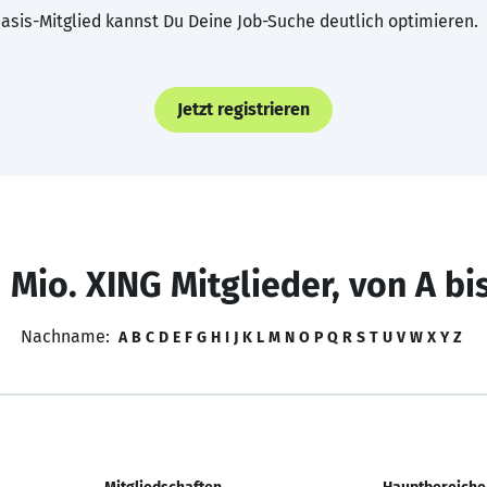
asis-Mitglied kannst Du Deine Job-Suche deutlich optimieren.
Jetzt registrieren
 Mio. XING Mitglieder, von A bi
Nachname:
A
B
C
D
E
F
G
H
I
J
K
L
M
N
O
P
Q
R
S
T
U
V
W
X
Y
Z