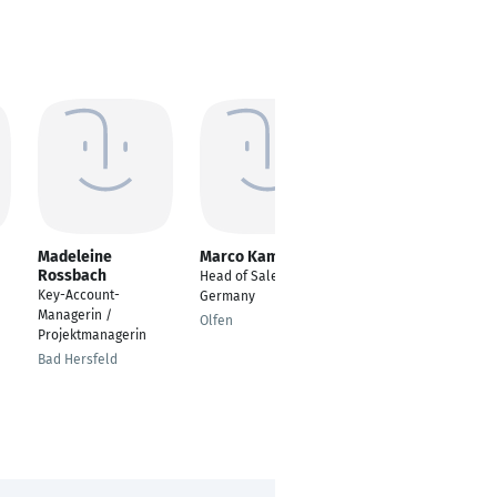
Madeleine
Marco Kamps
Dominik Stanetzky
Rossbach
Head of Sales
Resource Manager
Key-Account-
Germany
Berlin
Managerin /
Olfen
Projektmanagerin
Bad Hersfeld