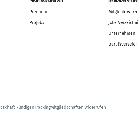
Mitgliedschaften
Hauptbereiche
Premium
Mitgliederverz
ProJobs
Jobs Verzeichn
Unternehmen
Berufsverzeich
edschaft kündigen
Tracking
Mitgliedschaften widerrufen