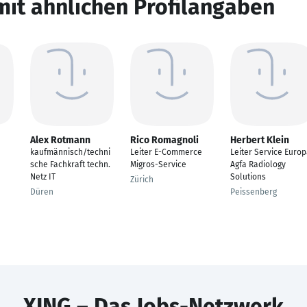
mit ähnlichen Profilangaben
Alex Rotmann
Rico Romagnoli
Herbert Klein
kaufmännisch/techni
Leiter E-Commerce
Leiter Service Euro
sche Fachkraft techn.
Migros-Service
Agfa Radiology
Netz IT
Solutions
Zürich
Düren
Peissenberg
XING – Das Jobs-Netzwerk