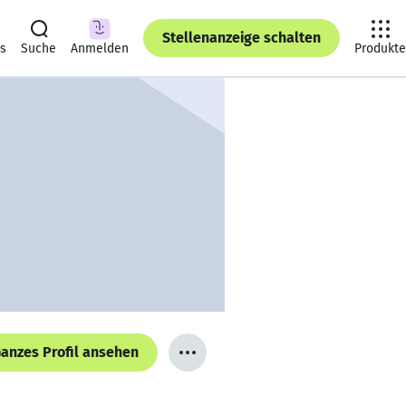
Stellenanzeige schalten
ts
Suche
Anmelden
Produkte
anzes Profil ansehen