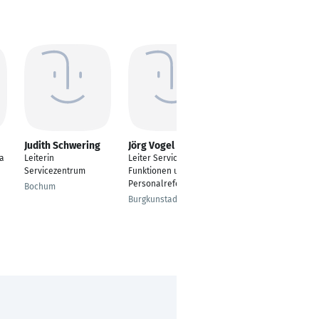
Judith Schwering
Jörg Vogel
Dimitri Milahin
pa
Leiterin
Leiter Service
Leiter
Servicezentrum
Funktionen und
Ersatzteilservice
Personalreferat BFS
Bochum
Berlin
Burgkunstadt