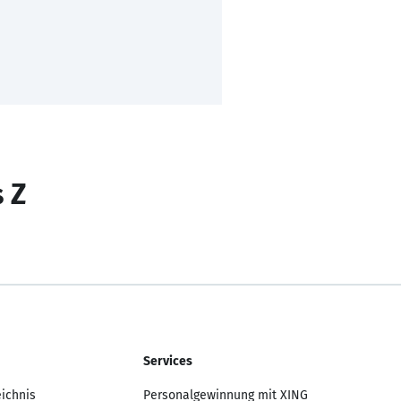
s Z
Services
eichnis
Personalgewinnung mit XING