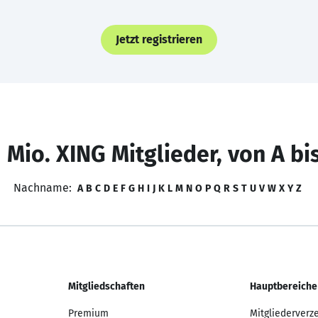
Jetzt registrieren
 Mio. XING Mitglieder, von A bi
Nachname:
A
B
C
D
E
F
G
H
I
J
K
L
M
N
O
P
Q
R
S
T
U
V
W
X
Y
Z
Mitgliedschaften
Hauptbereiche
Premium
Mitgliederverz