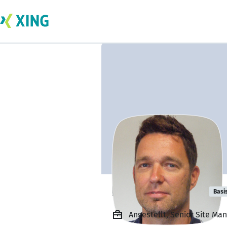
Holger Pfleger
Basi
Angestellt, Senior Site M