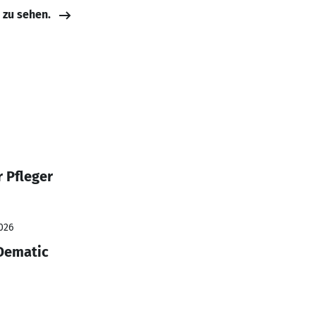
e zu sehen.
 Pfleger
026
 Dematic