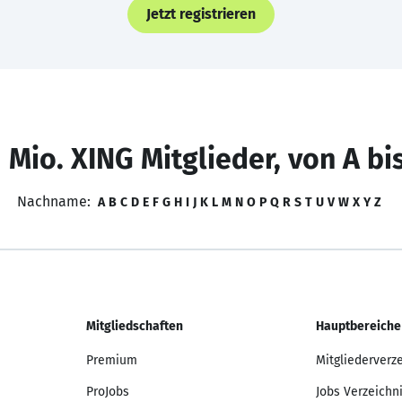
Jetzt registrieren
 Mio. XING Mitglieder, von A bi
Nachname:
A
B
C
D
E
F
G
H
I
J
K
L
M
N
O
P
Q
R
S
T
U
V
W
X
Y
Z
Mitgliedschaften
Hauptbereiche
Premium
Mitgliederverz
ProJobs
Jobs Verzeichn