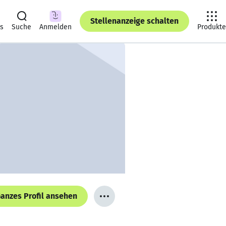
Stellenanzeige schalten
ts
Suche
Anmelden
Produkte
anzes Profil ansehen