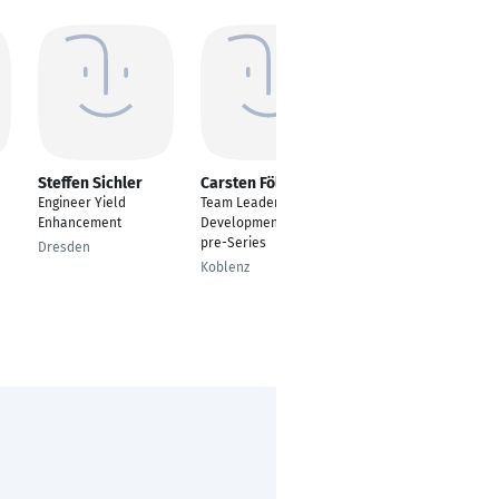
Steffen Sichler
Carsten Fölbach
Seifeddine
Abdellaoui
Engineer Yield
Team Leader Quality
---
Enhancement
Development and
pre-Series
Gerlingen
Dresden
Koblenz