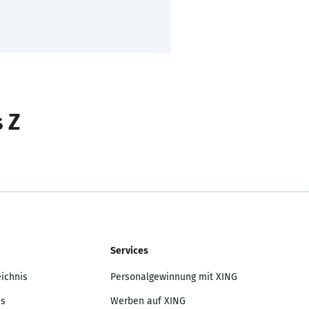
s Z
Services
eichnis
Personalgewinnung mit XING
is
Werben auf XING