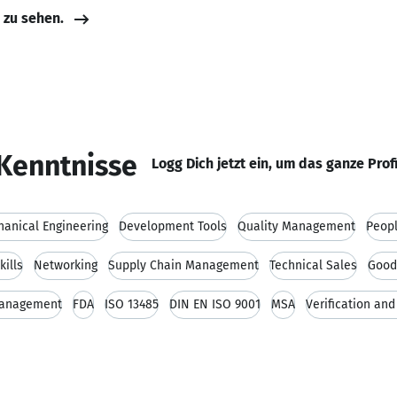
e zu sehen.
Kenntnisse
Logg Dich jetzt ein, um das ganze Prof
anical Engineering
Development Tools
Quality Management
Peop
kills
Networking
Supply Chain Management
Technical Sales
Good
Management
FDA
ISO 13485
DIN EN ISO 9001
MSA
Verification and