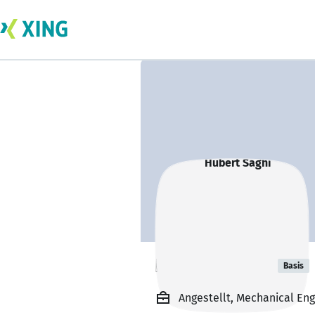
Hubert Sághi
Basis
Angestellt, Mechanical En