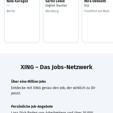
Nida Karagöz
Serhii Lebid
Mira Debnath
---
English Teacher
Erzi
Berlin
Würzburg
Frankfurt am Main
XING – Das Jobs-Netzwerk
Über eine Million Jobs
Entdecke mit XING genau den Job, der wirklich zu Dir
passt.
Persönliche Job-Angebote
Lass Dich finden von Arbeitgebern und über 20.000