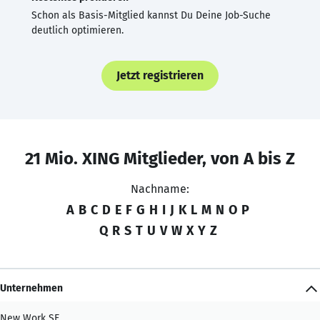
Schon als Basis-Mitglied kannst Du Deine Job-Suche
deutlich optimieren.
Jetzt registrieren
21 Mio. XING Mitglieder, von A bis Z
Nachname:
A
B
C
D
E
F
G
H
I
J
K
L
M
N
O
P
Q
R
S
T
U
V
W
X
Y
Z
Unternehmen
New Work SE