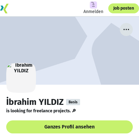
Job posten
Anmelden
İbrahim YILDIZ
Basis
is looking for freelance projects. 🔎
Ganzes Profil ansehen