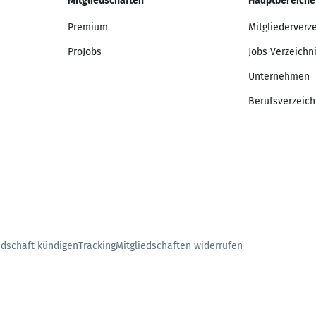
Mitgliedschaften
Hauptbereiche
Premium
Mitgliederverz
ProJobs
Jobs Verzeichn
Unternehmen
Berufsverzeich
edschaft kündigen
Tracking
Mitgliedschaften widerrufen