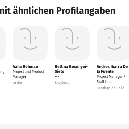
mit ähnlichen Profilangaben
Aafia Rehman
Bettina Besenyei-
Andres Ibarra De
Sieto
la Fuente
ing
Project and Product
---
Project Manager /
Manager
Staff Lead
Augsburg
Berlin
Santiago de Chile