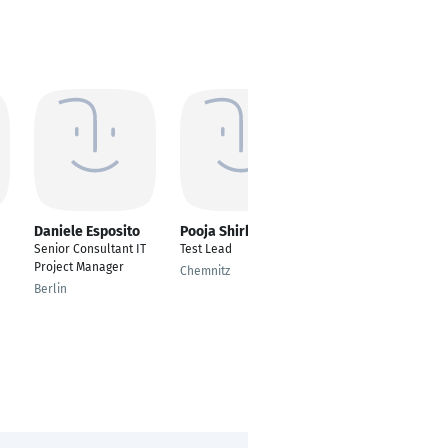
Daniele Esposito
Pooja Shirke
Yaron Tsubery
Senior Consultant IT
Test Lead
Senior Management
Project Manager
Consultant at Imbus
Chemnitz
AG – at Siemens
Berlin
Digital Industry
Ra'anana