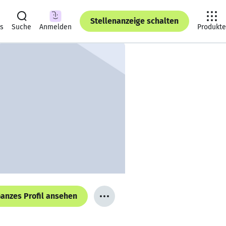
Stellenanzeige schalten
ts
Suche
Anmelden
Produkte
anzes Profil ansehen