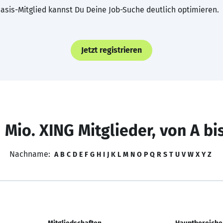
asis-Mitglied kannst Du Deine Job-Suche deutlich optimieren.
Jetzt registrieren
 Mio. XING Mitglieder, von A bi
Nachname:
A
B
C
D
E
F
G
H
I
J
K
L
M
N
O
P
Q
R
S
T
U
V
W
X
Y
Z