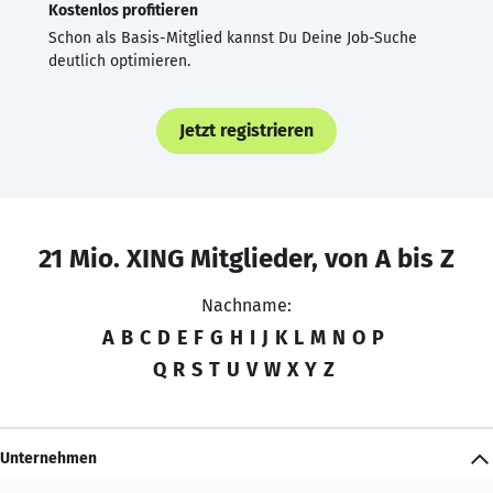
Kostenlos profitieren
Schon als Basis-Mitglied kannst Du Deine Job-Suche
deutlich optimieren.
Jetzt registrieren
21 Mio. XING Mitglieder, von A bis Z
Nachname:
A
B
C
D
E
F
G
H
I
J
K
L
M
N
O
P
Q
R
S
T
U
V
W
X
Y
Z
Unternehmen