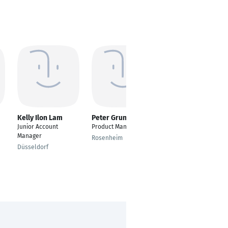
Kelly Ilon Lam
Peter Grunwald
Mirjana Haelke
Junior Account
Product Manager
CRM Manager
Manager
Rosenheim
Hannover
Düsseldorf