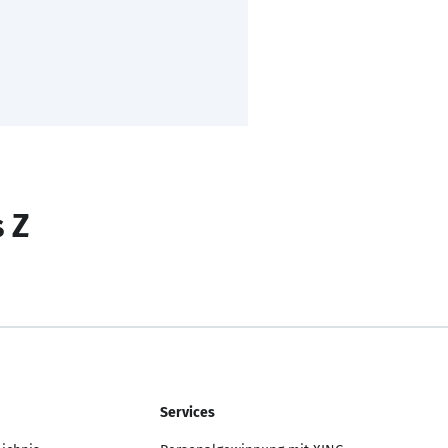
s Z
Services