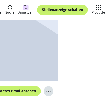
Stellenanzeige schalten
ts
Suche
Anmelden
Produkte
anzes Profil ansehen