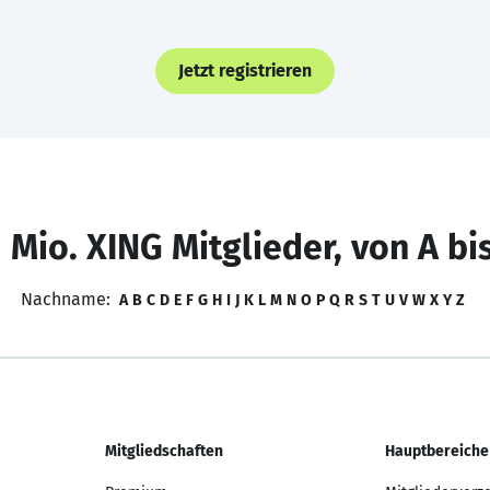
Jetzt registrieren
 Mio. XING Mitglieder, von A bi
Nachname:
A
B
C
D
E
F
G
H
I
J
K
L
M
N
O
P
Q
R
S
T
U
V
W
X
Y
Z
Mitgliedschaften
Hauptbereiche