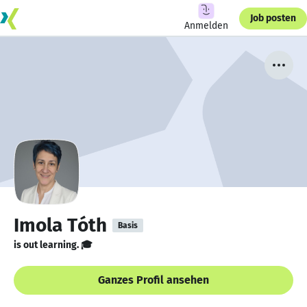
Job posten
Anmelden
Imola Tóth
Basis
is out learning. 🎓
Ganzes Profil ansehen