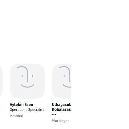
Aytekin Esen
Uthayasubesan
SHAHEER UL HAQ
Kobalarasa
Operations Specialist
Project Engineer
---
Istanbul
Hamburg
Plochingen