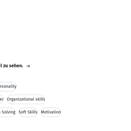
il zu sehen.
rsonality
er
Organizational skills
 Solving
Soft Skills
Motivation