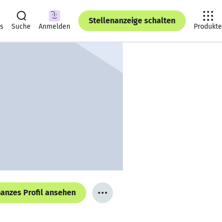
Stellenanzeige schalten
ts
Suche
Anmelden
Produkte
anzes Profil ansehen