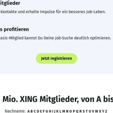
itglieder
Kontakte und erhalte Impulse für ein besseres Job-Leben.
s profitieren
asis-Mitglied kannst Du Deine Job-Suche deutlich optimieren.
Jetzt registrieren
 Mio. XING Mitglieder, von A bi
Nachname:
A
B
C
D
E
F
G
H
I
J
K
L
M
N
O
P
Q
R
S
T
U
V
W
X
Y
Z