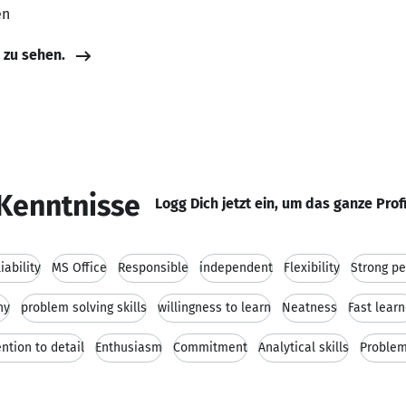
en
e zu sehen.
Kenntnisse
Logg Dich jetzt ein, um das ganze Prof
iability
MS Office
Responsible
independent
Flexibility
Strong pe
hy
problem solving skills
willingness to learn
Neatness
Fast learn
ention to detail
Enthusiasm
Commitment
Analytical skills
Problem