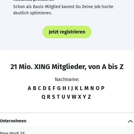
Schon als Basis-Mitglied kannst Du Deine Job-Suche
deutlich optimieren.
Jetzt registrieren
21 Mio. XING Mitglieder, von A bis Z
Nachname:
A
B
C
D
E
F
G
H
I
J
K
L
M
N
O
P
Q
R
S
T
U
V
W
X
Y
Z
Unternehmen
New Work SE