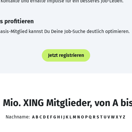
Kontakte und erhalte Impulse für ein besseres Job-Leben.
s profitieren
asis-Mitglied kannst Du Deine Job-Suche deutlich optimieren.
Jetzt registrieren
 Mio. XING Mitglieder, von A bi
Nachname:
A
B
C
D
E
F
G
H
I
J
K
L
M
N
O
P
Q
R
S
T
U
V
W
X
Y
Z