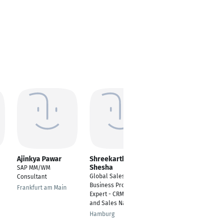
Ajinkya Pawar
Shreekarthik
Mudassar Ali
Shesha
SAP MM/WM
---
Global Sales
Consultant
Jhang Sadr
Business Process
Frankfurt am Main
Expert - CRM, Leads,
and Sales Navigator
Hamburg