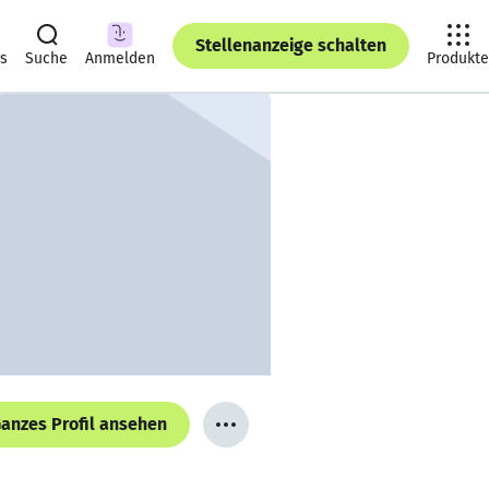
Stellenanzeige schalten
ts
Suche
Anmelden
Produkte
anzes Profil ansehen