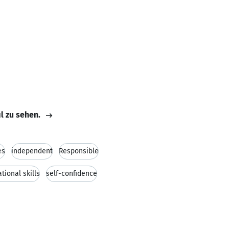
il zu sehen.
es
independent
Responsible
tional skills
self-confidence