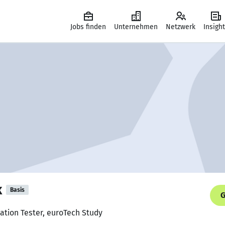
Jobs finden
Unternehmen
Netzwerk
Insigh
k
Basis
G
ration Tester, euroTech Study