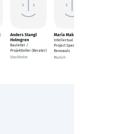
t
Anders Stangl
Maria Makrovasili
Jane Maureen
Holmgren
NgoNjock Ebako
Intellectual Property
Bauleiter /
Junior Researcher
Project Specialist
Projektleiter (Berater)
Renewals
Bonn
Stockholm
Munich