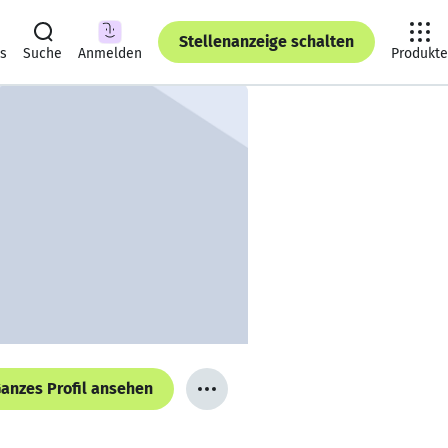
Stellenanzeige schalten
ts
Suche
Anmelden
Produkte
anzes Profil ansehen