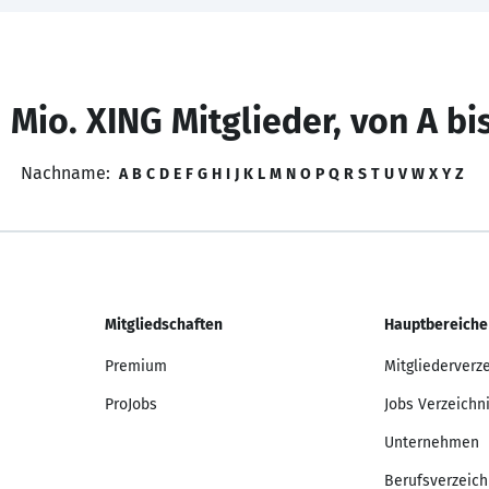
 Mio. XING Mitglieder, von A bi
Nachname:
A
B
C
D
E
F
G
H
I
J
K
L
M
N
O
P
Q
R
S
T
U
V
W
X
Y
Z
Mitgliedschaften
Hauptbereiche
Premium
Mitgliederverz
ProJobs
Jobs Verzeichn
Unternehmen
Berufsverzeich