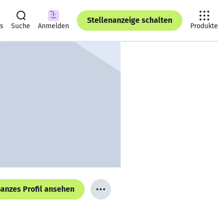
Stellenanzeige schalten
ts
Suche
Anmelden
Produkte
anzes Profil ansehen