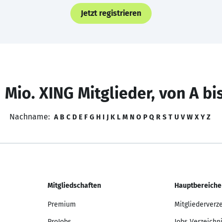
Jetzt registrieren
 Mio. XING Mitglieder, von A bi
Nachname:
A
B
C
D
E
F
G
H
I
J
K
L
M
N
O
P
Q
R
S
T
U
V
W
X
Y
Z
Mitgliedschaften
Hauptbereiche
Premium
Mitgliederverz
ProJobs
Jobs Verzeichn