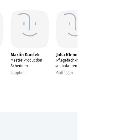
Martin Danček
Julia Klemme
Jennifer Kahnt
Master Production
Pflegefachkraft in der
Inhaberin
Scheduler
ambulanten Pflege
Söhlde
Laupheim
Göttingen