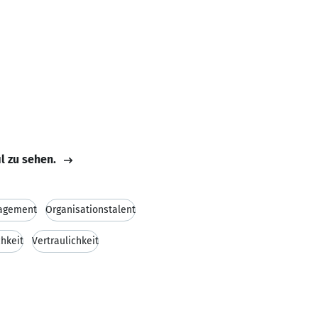
il zu sehen.
agement
Organisationstalent
chkeit
Vertraulichkeit