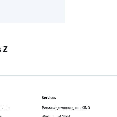
s Z
Services
eichnis
Personalgewinnung mit XING
is
Werben auf XING